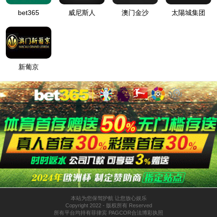
博士后
奠基学者
荣退教职工
科学研究
科研成果
科研项目
媒体视点
学术讲座
人才培养
本科
硕士
博士
实践育人
课程思政
培养项目
党团建设
理论学习