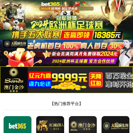
太阳成城集团tyc234cc
首页
太阳成城集团tyc234cc
学院简介
院长致辞
领导团队
系所机构
服务机构
历史沿革
联系我们
师资队伍
全职教师