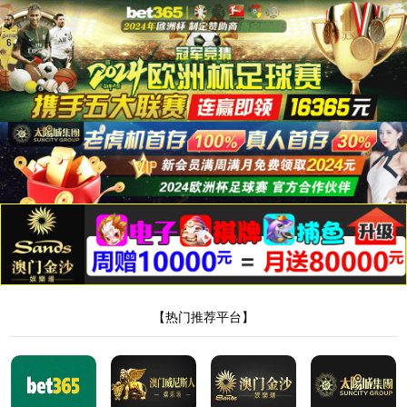
太阳成城集团tyc234cc
首页
太阳成城集团tyc234cc
学院简介
院长致辞
领导团队
系所机构
服务机构
历史沿革
联系我们
师资队伍
全职教师