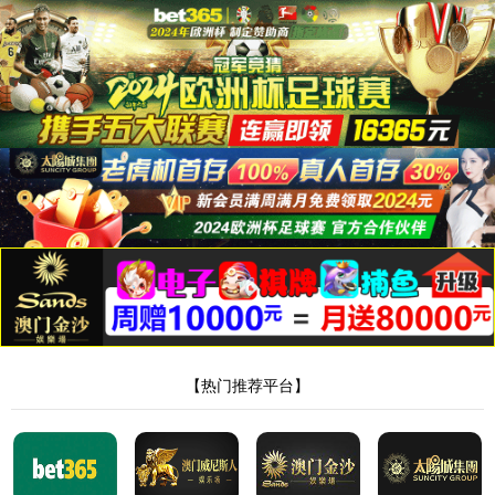
太阳成城集团tyc234cc
首页
太阳成城集团tyc234cc
学院简介
院长致辞
领导团队
系所机构
服务机构
历史沿革
联系我们
师资队伍
全职教师