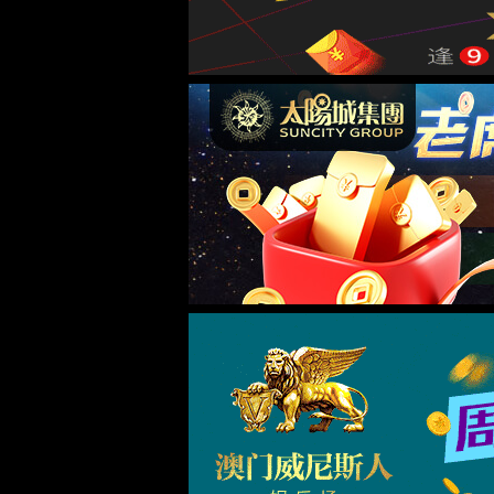
博士后
奠基学者
荣退教职工
科学研究
科研成果
科研项目
媒体视点
学术讲座
人才培养
本科
硕士
博士
实践育人
课程思政
党团建设
理论学习
基层党建