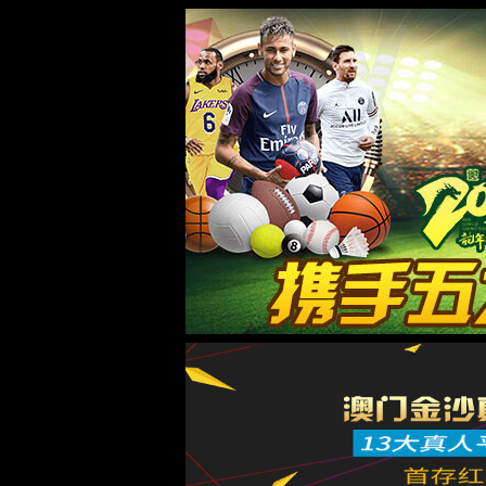
太阳成城集团tyc234cc
首页
太阳成城集团tyc234cc
学院简介
院长致辞
领导团队
系所机构
服务机构
历史沿革
联系我们
师资队伍
全职教师